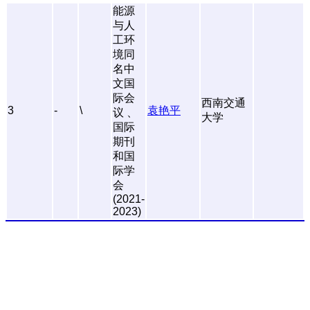
能源
与人
工环
境同
名中
文国
际会
西南交通
3
-
\
袁艳平
议 、
大学
国际
期刊
和国
际学
会
(2021-
2023)