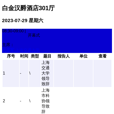
白金汉爵酒店301厅
2023-07-29 星期六
08:30-09:00 |
开幕式
主席：
代彦军
上海交通大学
序号
时间
类型
题目
报告人
单位
查看
上海
交通
1
-
\
大学
领导
致辞
上海
市科
2
-
\
协领
导致
辞