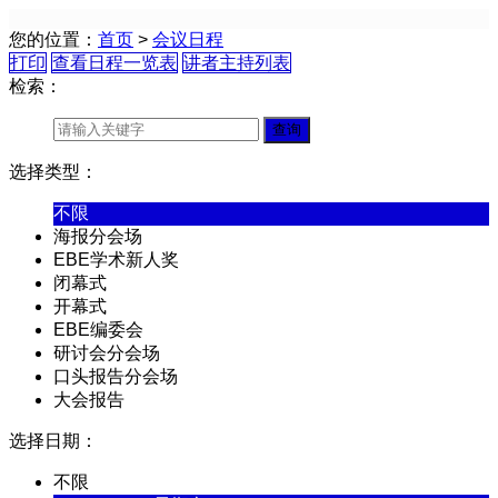
您的位置：
首页
>
会议日程
打印
查看日程一览表
讲者主持列表
检索：
查询
选择类型：
不限
海报分会场
EBE学术新人奖
闭幕式
开幕式
EBE编委会
研讨会分会场
口头报告分会场
大会报告
选择日期：
不限