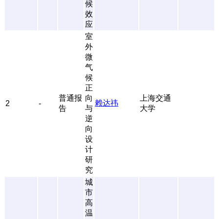
候
效
应
室
外
微
气
候
正
普通报
向
上海交通
赖达祎
2
-
告
与
大学
逆
向
设
计
研
究
城
市
高
温