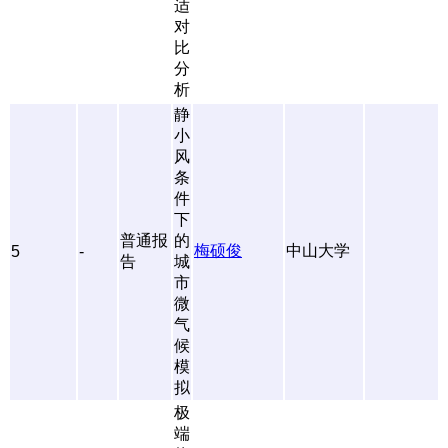
适
对
比
分
析
静
小
风
条
件
下
普通报
的
梅硕俊
中山大学
5
-
告
城
市
微
气
候
模
拟
极
端