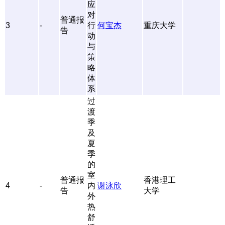
应
对
普通报
3
-
行
何宝杰
重庆大学
告
动
与
策
略
体
系
过
渡
季
及
夏
季
的
室
普通报
香港理工
4
-
内
谢泳欣
告
大学
外
热
舒