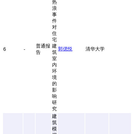
热
浪
事
件
对
住
宅
普通报
建
郭偲悦
清华大学
6
-
告
筑
室
内
环
境
的
影
响
研
究
建
筑
模