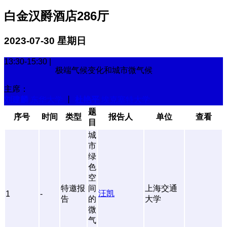
白金汉爵酒店286厅
2023-07-30 星期日
13:30-15:30 |
极端气候变化和城市微气候
主席：
刘建麟
东华大学
丨
杜艳平
埃克塞特大学
题
序号
时间
类型
报告人
单位
查看
目
城
市
绿
色
空
特邀报
间
上海交通
汪凯
1
-
告
的
大学
微
气