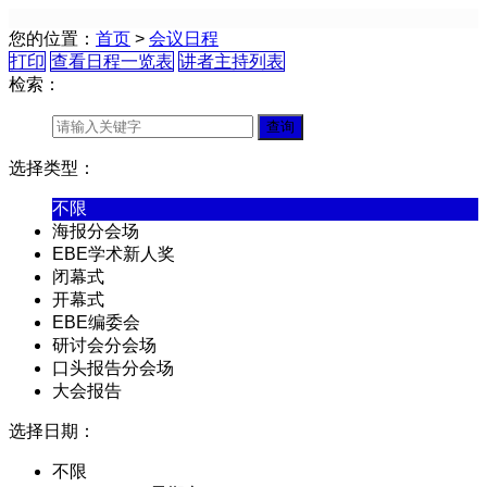
您的位置：
首页
>
会议日程
打印
查看日程一览表
讲者主持列表
检索：
查询
选择类型：
不限
海报分会场
EBE学术新人奖
闭幕式
开幕式
EBE编委会
研讨会分会场
口头报告分会场
大会报告
选择日期：
不限