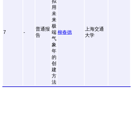
拟
用
未
来
极
普通报
上海交通
7
-
端
柳春德
告
大学
气
象
年
的
创
建
方
法