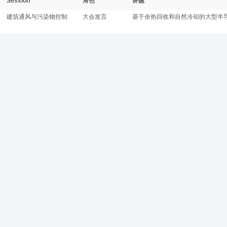
Session
角色
讲题
建筑通风与污染物控制
大会发言
基于余热回收和自然冷却的大型半